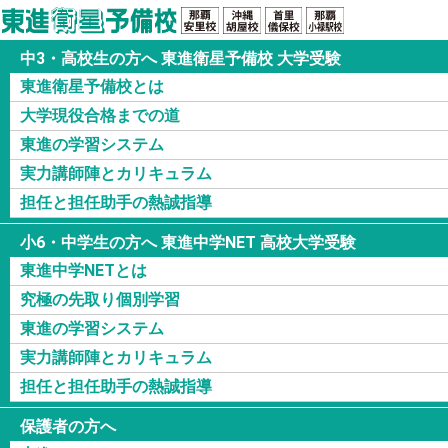
Top
東進衛星予備校
東進の学習システム
中3・高校生の方へ 東進衛星予備校 大学受験
志望校現役合格を実現する
東進衛星予備校とは
東進の学習システム
大学現役合格までの道
合格設計図
東進の学習システム
「理解」を徹底追求し、体系化された授業
実力講師陣とカリキュラム
実力講師陣
担任と担任助手の熱誠指導
高速学習
小6・中学生の方へ 東進中学NET 高校大学受験
担任指導
東進中学NETとは
東進模試
究極の先取り個別学習
学力POS
東進の学習システム
実力講師陣とカリキュラム
一日の勉強の流れ
担任と担任助手の熱誠指導
合格設計図
保護者の方へ