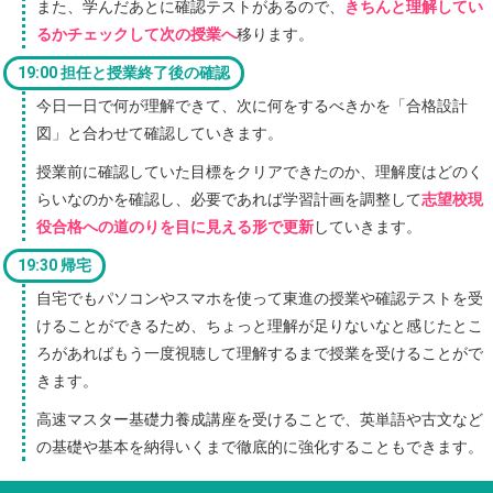
また、学んだあとに確認テストがあるので、
きちんと理解してい
るかチェックして次の授業へ
移ります。
19:00 担任と授業終了後の確認
今日一日で何が理解できて、次に何をするべきかを「合格設計
図」と合わせて確認していきます。
授業前に確認していた目標をクリアできたのか、理解度はどのく
らいなのかを確認し、必要であれば学習計画を調整して
志望校現
役合格への道のりを目に見える形で更新
していきます。
19:30 帰宅
自宅でもパソコンやスマホを使って東進の授業や確認テストを受
けることができるため、ちょっと理解が足りないなと感じたとこ
ろがあればもう一度視聴して理解するまで授業を受けることがで
きます。
高速マスター基礎力養成講座を受けることで、英単語や古文など
の基礎や基本を納得いくまで徹底的に強化することもできます。