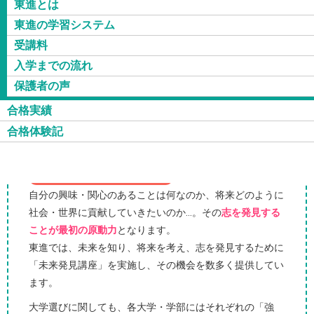
東進とは
合格設計図とは、「学力診断テスト」の結果と来校の際にヒアリ
東進の学習システム
ングした内容を元に
志望校に現役合格するまでの道筋を描き出し
受講料
たもの
です。
作成にあたり、東進衛星予備校の卒業生から、志望校大学合格者
入学までの流れ
のみを抽出し、その学習履歴データをもとに、現在の学力と生活
保護者の声
時間を考慮して、
合格者と同じ道をたどる実現可能なプラン
とし
合格実績
て、東進の長年にわたる指導経験とデータ分析をもとに作成しま
合格体験記
す。
合格設計作図システム
Step1. 志と志望校を見つける
自分の興味・関心のあることは何なのか、将来どのように
社会・世界に貢献していきたいのか...。その
志を発見する
ことが最初の原動力
となります。
東進では、未来を知り、将来を考え、志を発見するために
「未来発見講座」を実施し、その機会を数多く提供してい
ます。
大学選びに関しても、各大学・学部にはそれぞれの「強