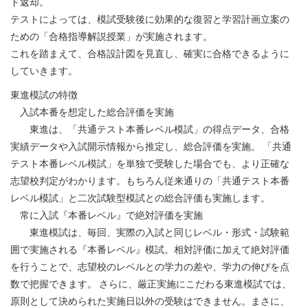
ド返却。
テストによっては、模試受験後に効果的な復習と学習計画立案の
ための「合格指導解説授業」が実施されます。
これを踏まえて、合格設計図を見直し、確実に合格できるように
していきます。
東進模試の特徴
入試本番を想定した総合評価を実施
東進は、「共通テスト本番レベル模試」の得点データ、合格
実績データや入試開示情報から推定し、総合評価を実施。 「共通
テスト本番レベル模試」を単独で受験した場合でも、より正確な
志望校判定がわかります。もちろん従来通りの「共通テスト本番
レベル模試」と二次試験型模試との総合評価も実施します。
常に入試『本番レベル』で絶対評価を実施
東進模試は、毎回、実際の入試と同じレベル・形式・試験範
囲で実施される『本番レベル』模試。相対評価に加えて絶対評価
を行うことで、志望校のレベルとの学力の差や、学力の伸びを点
数で把握できます。 さらに、厳正実施にこだわる東進模試では、
原則として決められた実施日以外の受験はできません。まさに、