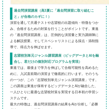
過去問演習講座（高3夏に「過去問演習に取り組むこ
と」が合格のカギに！）
演習を通して共通テストや志望校の出題傾向・特徴をつか
み、合格するための対策を行うことがポイントです。東進
の「過去問演習講座」は、圧倒的な演習量と実力講師陣に
よる解説授業、そしてスペシャリストによる採点・添削指
導で、得点力を伸ばせます。
志望校別単元ジャンル講習講座（ビッグデータとAIを融
合し、君だけの個別対応プログラムを実現）
東進では、最後まで学力を伸ばして合格可能性を高めるた
めに、入試直前期の演習まで徹底的に行います。そのうち
の一つが、この「志望校別単元ジャンル演習講座」です。
この講座は東進が保有するビッグデータとAIが融合した、
一人ひとりに最適な志望校対策を実現する日本初の学習シ
ステムです。
最大の特徴は、過去問演習講座の結果をAIが分析し「必勝