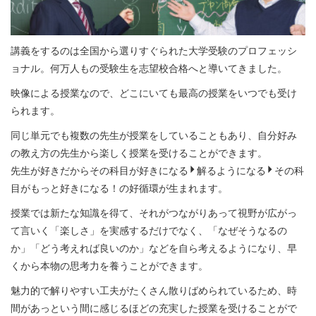
講義をするのは全国から選りすぐられた大学受験のプロフェッシ
ョナル。何万人もの受験生を志望校合格へと導いてきました。
映像による授業なので、どこにいても最高の授業をいつでも受け
られます。
同じ単元でも複数の先生が授業をしていることもあり、自分好み
の教え方の先生から楽しく授業を受けることができます。
先生が好きだからその科目が好きになる
解るようになる
その科
目がもっと好きになる！の好循環が生まれます。
授業では新たな知識を得て、それがつながりあって視野が広がっ
て言いく「楽しさ」を実感するだけでなく、「なぜそうなるの
か」「どう考えれば良いのか」などを自ら考えるようになり、早
くから本物の思考力を養うことができます。
魅力的で解りやすい工夫がたくさん散りばめられているため、時
間があっという間に感じるほどの充実した授業を受けることがで