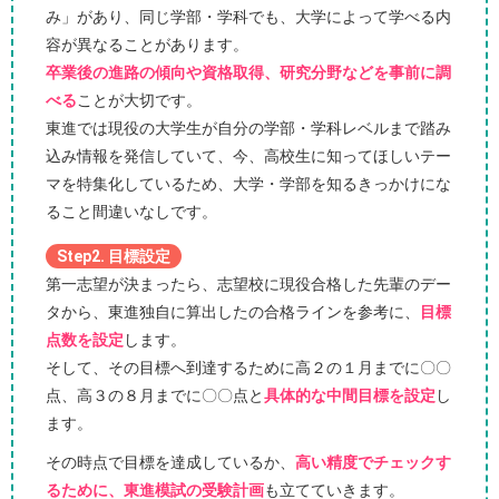
み」があり、同じ学部・学科でも、大学によって学べる内
容が異なることがあります。
卒業後の進路の傾向や資格取得、研究分野などを事前に調
べる
ことが大切です。
東進では現役の大学生が自分の学部・学科レベルまで踏み
込み情報を発信していて、今、高校生に知ってほしいテー
マを特集化しているため、大学・学部を知るきっかけにな
ること間違いなしです。
Step2. 目標設定
第一志望が決まったら、志望校に現役合格した先輩のデー
タから、東進独自に算出したの合格ラインを参考に、
目標
点数を設定
します。
そして、その目標へ到達するために高２の１月までに〇〇
点、高３の８月までに〇〇点と
具体的な中間目標を設定
し
ます。
その時点で目標を達成しているか、
高い精度でチェックす
るために、東進模試の受験計画
も立てていきます。