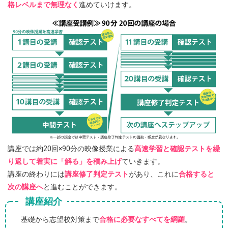
格レベルまで無理なく
進めていけます。
講座では約20回×90分の映像授業による
高速学習と確認テストを繰
り返して着実に「解る」を積み上げ
ていきます。
講座の終わりには
講座修了判定テスト
があり、これに
合格すると
次の講座へ
と進むことができます。
講座紹介
基礎から志望校対策まで
合格に必要なすべてを網羅
。