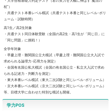
・大学合格基礎力判定テスト（君の実力を大幅に伸ばす"魔法の
杖"）
・共通テスト本番レベル模試（共通テスト本番と同じレベル･ボリ
ューム・試験時間）
高1生／高2生対象
・共通テスト同日体験受験（全国の高2生・高1生が「同じ日」に
「同じ問題」に挑戦！）
全学年対象
・早慶上理・難関国公立大模試（早慶上理・難関国公立大入試で
求められる論理力･応用力を測定）
・全国有名国公私大模試（全国の有名国公立・私立大入試で求め
られる記述力・判断力を測定）
・東大本番レベル模試（東大二次試験と同じレベル･ボリューム）
・京大本番レベル模試（京大二次試験と同じレベル･ボリューム）
等、目標大学に合わせた特別な模試も開催。
学力POS