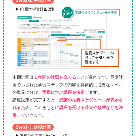
Step3-2. 中期計画
中期計画は
１年間の計画を立てる
ことが目的です。長期計
画で示された学習ステップの内容を具体的に必要なレベル
の単元に分け、
実際に学ぶ講座を決定
します。
講座設定が完了すると、
受講の推奨スケジュールが表示さ
れ
るため、これをもとに
講座を受ける時期や順番などを決
定
していきます。
Step3-3. 短期計画