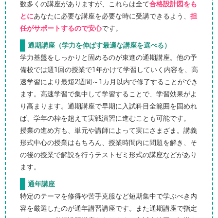
数多くの講座がありますが、これらは全て
合格設計図をも
とに
あなたに必要な講座を必要な時に受講できるよう、
担
任がサポートするので安心
です。
通期講座（学力を伸ばす最適な講座を選べる）
学力基盤をしっかりと固めるのが東進の通期講座。他の予
備校では週1回の授業で1年かけて学習していく内容を、高
速学習により最短2週間～1カ月以内で修了することができ
ます。高速学習で集中して学習することで、学習効果がよ
り高まります。通期講座で早期に入試科目全範囲を固めれ
ば、学年の枠を超えて実戦演習に進むことも可能です。
授業の進め方も、単元や講師によって実にさまざま。講義
形式中心の授業はもちろん、授業時間内に問題を解き、そ
の後の授業で解説を行うテストゼミ形式の講座などがあり
ます。
通年講座
特定のテーマを修得や苦手克服など短期集中で学ぶべき内
容を厳選したのが通年講習講座です。また通期講座で指定