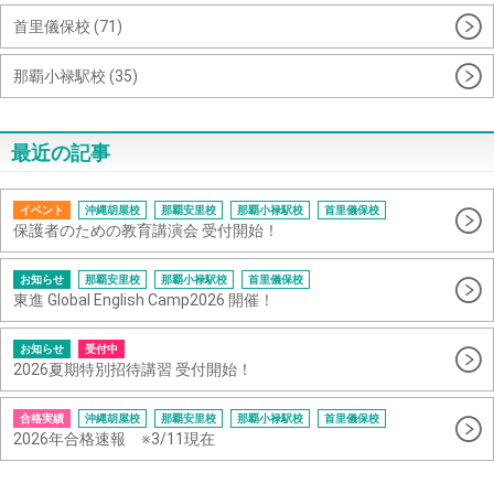
首里儀保校 (71)
那覇小禄駅校 (35)
最近の記事
イベント
沖縄胡屋校
那覇安里校
那覇小禄駅校
首里儀保校
保護者のための教育講演会 受付開始！
お知らせ
那覇安里校
那覇小禄駅校
首里儀保校
東進 Global English Camp2026 開催！
お知らせ
受付中
2026夏期特別招待講習 受付開始！
合格実績
沖縄胡屋校
那覇安里校
那覇小禄駅校
首里儀保校
2026年合格速報 ※3/11現在