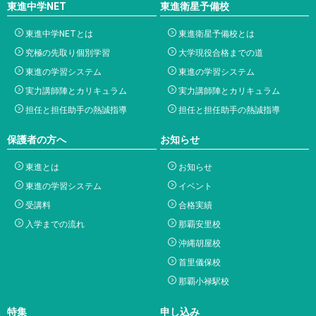
東進中学NET
東進衛星予備校
東進中学NETとは
東進衛星予備校とは
究極の先取り個別学習
大学現役合格までの道
東進の学習システム
東進の学習システム
実力講師陣とカリキュラム
実力講師陣とカリキュラム
担任と担任助手の熱誠指導
担任と担任助手の熱誠指導
保護者の方へ
お知らせ
東進とは
お知らせ
東進の学習システム
イベント
受講料
合格実績
入学までの流れ
那覇安里校
沖縄胡屋校
首里儀保校
那覇小禄駅校
特集
申し込み